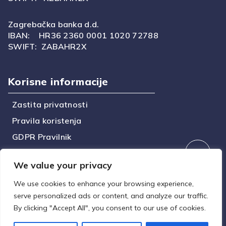
Zagrebačka banka d.d.
IBAN: HR36 2360 0001 1020 72788
SWIFT: ZABAHR2X
Korisne informacije
Zastita privatnosti
Pravila koristenja
GDPR Pravilnik
Politika kolacica
We value your privacy
Dostava
We use cookies to enhance your browsing experience,
serve personalized ads or content, and analyze our traffic.
By clicking "Accept All", you consent to our use of cookies.
© 2023 D.Istra. All rights reserved.