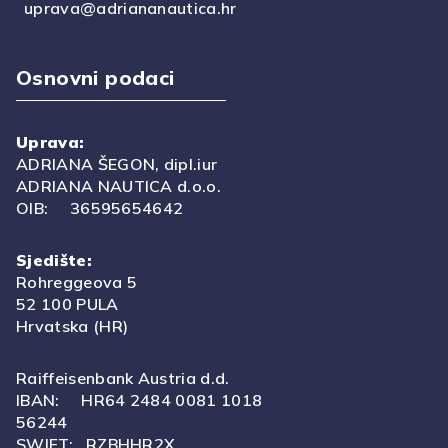
uprava@adriananautica.hr
Osnovni podaci
Uprava:
ADRIANA ŠEGON, dipl.iur
ADRIANA NAUTICA d.o.o.
OIB: 36595654642
Sjedište:
Rohreggeova 5
52 100 PULA
Hrvatska (HR)
Raiffeisenbank Austria d.d.
IBAN: HR64 2484 0081 1018
56244
SWIFT: RZBHHR2X